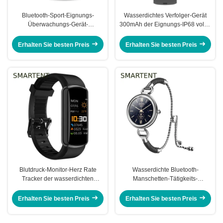
Bluetooth-Sport-Eignungs-
Wasserdichtes Verfolger-Gerät
Überwachungs-Gerät-
300mAh der Eignungs-IP68 voller
Gesundheit-Verfolgung-Armband
Touch Screen tragen des Smart
250X20X12 mm
Watch-1,96“ zur Schau
Erhalten Sie besten Preis
Erhalten Sie besten Preis
Blutdruck-Monitor-Herz Rate
Wasserdichte Bluetooth-
Tracker der wasserdichten
Manschetten-Tätigkeits-
Eignungs-IP68 intelligentes des
Monitoren, die Sport-
Band-SpO2
Gesundheits-Eignungs-Verfolger
Erhalten Sie besten Preis
Erhalten Sie besten Preis
gehen