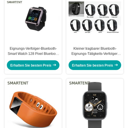
Eignungs-Verfolger-Bluetooth-
Kleiner tragbarer Bluetooth-
Smart Watch 128 Pixel Bluetooth
Eignungs-Tätigkeits-Verfolger-
aktivieren Eignungs-und
Übungs-Monitor IP67 für
Tätigkeits-Verfolger
Kindererwachsenen
Erhalten Sie besten Preis
Erhalten Sie besten Preis