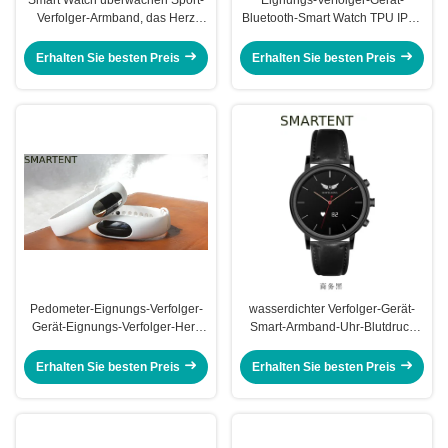
Verfolger-Armband, das Herz
Bluetooth-Smart Watch TPU IP56
Rate Dynamic Oxygen Monitor
mit Herzen Rate Monitor
aufspürt
Erhalten Sie besten Preis
Erhalten Sie besten Preis
Pedometer-Eignungs-Verfolger-
wasserdichter Verfolger-Gerät-
Gerät-Eignungs-Verfolger-Herz
Smart-Armband-Uhr-Blutdruck
Rate Blood Pressure Bracelets
der Eignungs-80mAh
Erhalten Sie besten Preis
Erhalten Sie besten Preis