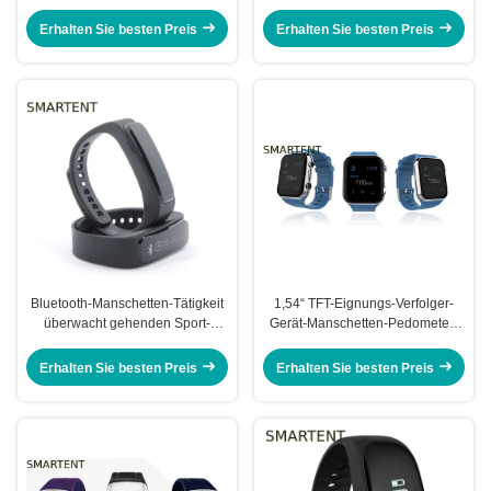
Bluetooth mit Warnung laufen
Eignungs-Band, das Blutdruck
lässt
überwacht
Erhalten Sie besten Preis
Erhalten Sie besten Preis
Bluetooth-Manschetten-Tätigkeit
1,54“ TFT-Eignungs-Verfolger-
überwacht gehenden Sport-
Gerät-Manschetten-Pedometer-
Gesundheits-Manschetten-
Uhr mit SIM Card
Eignungs-Verfolger
Erhalten Sie besten Preis
Erhalten Sie besten Preis