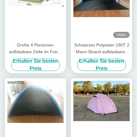
Video
Große 4 Personen-
Schwarzes Polyester 190T 2
aufblasbare Zelte im Freien
Mann Strand aufblasbares
versilbern Hauben-Luft-Zelt
Campingzelt Blow Up
Erhalten Sie besten
Erhalten Sie besten
200X200X150CM Colated
Strandzelt
Preis
Preis
210T