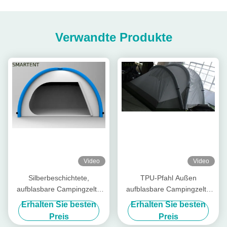
Verwandte Produkte
Video
Video
Silberbeschichtete,
TPU-Pfahl Außen
aufblasbare Campingzelte
aufblasbare Campingzelte
für den Außenbereich
Aufblasbare Luftkuppel Zelt
Erhalten Sie besten
Erhalten Sie besten
wasserdicht beschichtet
Preis
Preis
Polyester