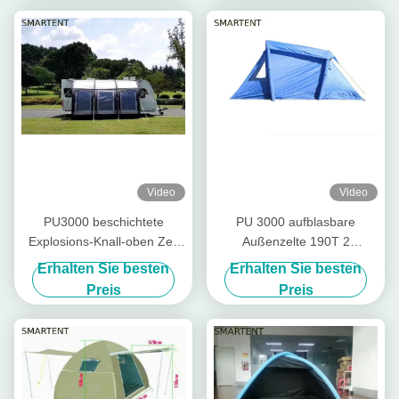
Video
Video
PU3000 beschichtete
PU 3000 aufblasbare
Explosions-Knall-oben Zelt
Außenzelte 190T 2
des Luft-Zelt-190T großes
Personen aufblasbare
Erhalten Sie besten
Erhalten Sie besten
kampierendes im Freien
Campingzelte
Preis
Preis