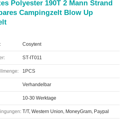
es Polyester 190T 2 Mann Strand
bares Campingzelt Blow Up
lt
:
Cosytent
r:
ST-IT011
llmenge:
1PCS
Verhandelbar
10-30 Werktage
ingungen:
T/T, Western Union, MoneyGram, Paypal