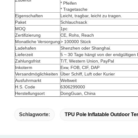
Zubehör
* Pfeifen
* Tragetasche
Eigenschaften
Leicht, tragbar, leicht zu tragen.
Paket
Schlauchsack
MOQ
1pc
Zertifizierung
CE, Rohs, Reach
Monatliche Versorgung
> 100000 Stück
Ladehafen
Shenzhen oder Shanghai.
Lieferzeit
5 ~ 30 Tage hängt von der endgültigen
Zahlungsfrist
T/T, Western Union, PayPal
Inkoterm
Exw, FOB, CIF, DAP
Versandmöglichkeiten
Über Schiff, Luft oder Kurier
Ausfuhrmarkt
Weltweit
H.S. Code
6306299000
Herstellungsort
DongGuan, China
Schlagworte:
TPU Pole Inflatable Outdoor Te