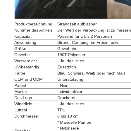
Produktbezeichnung
Strandzelt aufblasbar
Nummer des Artikels
Der Wert der Verpackung ist zu messen
Kapazität
Passend für 1 bis 2 Personen
Anwendung
Strand, Camping, im Freien, usw.
Größe
Gewohnheit
Gewebe
190T Polyester
Wasserdicht
- Ja, das ist es.
UV-beständig
Zusätzlich
Farbe
Blau, Schwarz, Weiß oder nach Maß
OEM und ODM
Unterstützung
Patent
- Nein.
Muster
Individualisiert
Das Logo
Druckerei
Winddicht
- Ja, das ist es.
Luftpol
TPU
Durchmesser
8 bis 10 cm
* Manuelle Pumpe
* Nylonseile