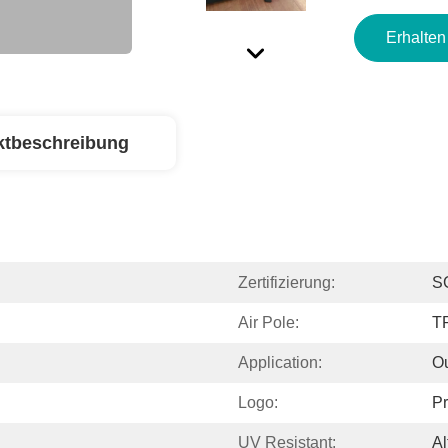
Erhalten
ktbeschreibung
Zertifizierung:
S
Air Pole:
T
Application:
Ou
Logo:
Pr
UV Resistant:
Al