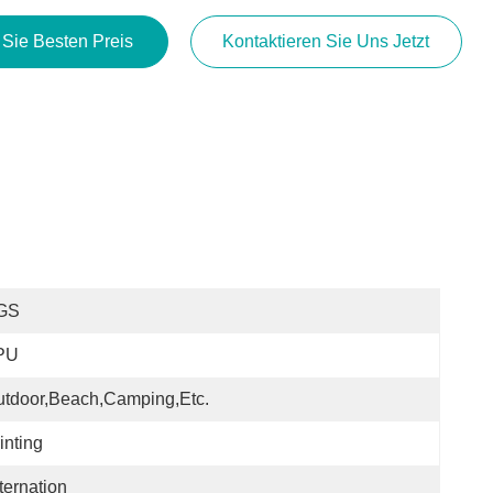
 Sie Besten Preis
Kontaktieren Sie Uns Jetzt
GS
PU
tdoor,Beach,Camping,etc.
inting
ternation