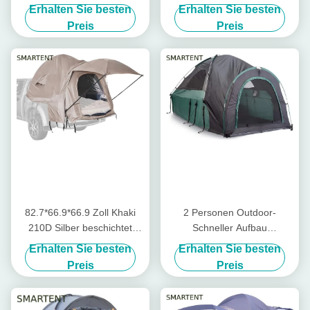
Wasserdicht Silber
Wasserdicht PU2000
Erhalten Sie besten
Erhalten Sie besten
beschichtet Polyester 210D
Polyester Leichtgewicht
Preis
Preis
Automatisches Pop UP Truck
Portable Pickup Truck Zelt
Tail Zelt
82.7*66.9*66.9 Zoll Khaki
2 Personen Outdoor-
210D Silber beschichtet
Schneller Aufbau
Polyester Pickup Truck Zelt
Doppelfarbiger
Erhalten Sie besten
Erhalten Sie besten
mit belüfteten Fenstern für
wasserdichter Polyester
Preis
Preis
Outdoor Camping
Pickup Truck Campingzelt
mit Glasfaserstäben