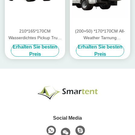
210*165*170CM
(200+50) *170*170CM All-
Wasserdichtes Pickup Truck
Weather Tarnung
Tail Shelter Dachzelt für
Wasserdicht Polyester 210D
Erhalten Sie besten
Erhalten Sie besten
Camping und Outdoor-
Pop Up Pickup Truck
Preis
Preis
Aktivitäten
Hinterzelt Für Outdoor-
Camping
Social Media