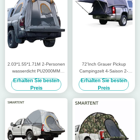
2.03*1.55*1.71M 2-Personen
72'Inch Grauer Pickup
wasserdicht PU2000MM
Campingzelt 4-Saison 2-
Grün 210D Polyester Pickup
Person Glasfaser-Pfahl
Erhalten Sie besten
Erhalten Sie besten
Camping Tent mit schneller
wasserdicht beschichtetem
Preis
Preis
10-minütiger Einrichtung
Polyester mit Netzfenster