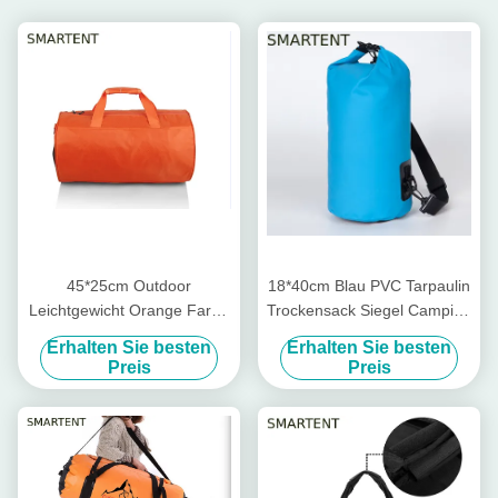
45*25cm Outdoor
18*40cm Blau PVC Tarpaulin
Leichtgewicht Orange Farbe
Trockensack Siegel Camping
Wasserdicht Beschichtet
Strand Rafting Überbord
Erhalten Sie besten
Erhalten Sie besten
Polyester Oxford Fass
Wasserdichte Rohrtasche
Preis
Preis
Reisetaschen
Leichtgewicht 5L - 30L mit
Gurt