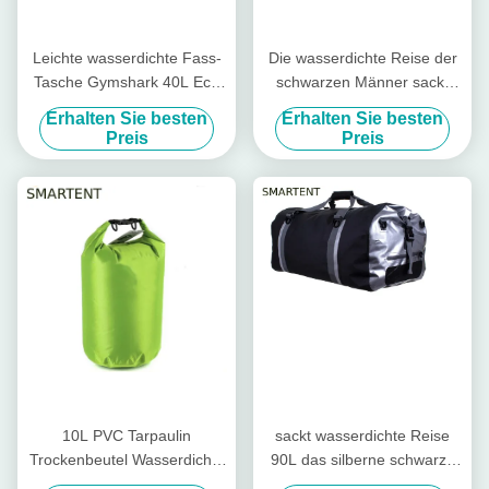
Leichte wasserdichte Fass-
Die wasserdichte Reise der
Tasche Gymshark 40L Eco
schwarzen Männer sackt
freundliches EN71 PUs
Turnhallen-ledernen
Erhalten Sie besten
Erhalten Sie besten
Kleidersack 53X18X21cm
Preis
Preis
ein
10L PVC Tarpaulin
sackt wasserdichte Reise
Trockenbeutel Wasserdichte
90L das silberne schwarze
Taschen Kajakfahren
Reise-Seesack-Kampieren