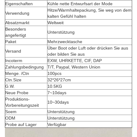
Eigenschaften
Kühle nette Entwurfsart der Mode
Hitze/Warmhaltepackung, Sie weg von dem
Verwendung
kalten Gefühl halten
Absatzmarkt
Weltweit
Besonders
Unterstützung
angefertigt
Paket
Mehrzwecktasche
Über Boot oder Luft oder drücken Sie aus
Versand
oder bilden Sie aus
Incoterm
EXW, UHRKETTE, CIF, DAP
Zahlungsbedingung
T/T, Paypal, Western Union
Menge. /Ctn
100pcs
Ctn.Size
32*26*27cm
G.W.
10.5KG
Neue Probe
7~10days
Produktions-
10~30days
Vorbereitungszeit
Soem
Unterstützung
ODM
Unterstützung
Probe auf Lager
Verfügbar