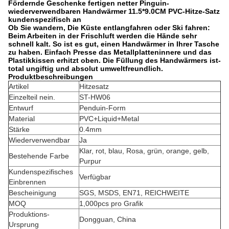
Fördernde Geschenke fertigen netter Pinguin-
wiederverwendbaren Handwärmer 11.5*9.0CM PVC-Hitze-Satz
kundenspezifisch an
Ob Sie wandern, Die Küste entlangfahren oder Ski fahren:
Beim Arbeiten in der Frischluft werden die Hände sehr
schnell kalt. So ist es gut, einen Handwärmer in Ihrer Tasche
zu haben. Einfach Presse das Metallplatteninnere und das
Plastikkissen erhitzt oben. Die Füllung des Handwärmers ist-
total ungiftig und absolut umweltfreundlich.
Produktbeschreibungen
Artikel
Hitzesatz
Einzelteil nein.
ST-HW06
Entwurf
Penduin-Form
Material
PVC+Liquid+Metal
Stärke
0.4mm
Wiederverwendbar
Ja
Klar, rot, blau, Rosa, grün, orange, gelb,
Bestehende Farbe
Purpur
Kundenspezifisches
Verfügbar
Einbrennen
Bescheinigung
SGS, MSDS, EN71, REICHWEITE
MOQ
1,000pcs pro Grafik
Produktions-
Dongguan, China
Ursprung