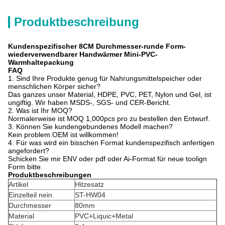
Produktbeschreibung
Kundenspezifischer 8CM Durchmesser-runde Form-
wiederverwendbarer Handwärmer Mini-PVC-
Warmhaltepackung
FAQ
1. Sind Ihre Produkte genug für Nahrungsmittelspeicher oder
menschlichen Körper sicher?
Das ganzes unser Material, HDPE, PVC, PET, Nylon und Gel, ist
ungiftig. Wir haben MSDS-, SGS- und CER-Bericht.
2. Was ist Ihr MOQ?
Normalerweise ist MOQ 1,000pcs pro zu bestellen den Entwurf.
3. Können Sie kundengebundenes Modell machen?
Kein problem.OEM ist willkommen!
4. Für was wird ein bisschen Format kundenspezifisch anfertigen
angefordert?
Schicken Sie mir ENV oder pdf oder Ai-Format für neue toolign
Form bitte.
Produktbeschreibungen
Artikel
Hitzesatz
Einzelteil nein.
ST-HW04
Durchmesser
80mm
Material
PVC+Liquic+Metal