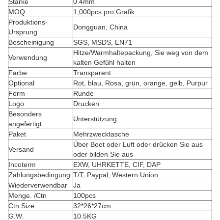
Stärke
0.4mm
MOQ
1,000pcs pro Grafik
Produktions-
Dongguan, China
Ursprung
Bescheinigung
SGS, MSDS, EN71
Hitze/Warmhaltepackung, Sie weg von dem
Verwendung
kalten Gefühl halten
Farbe
Transparent
Optional
Rot, blau, Rosa, grün, orange, gelb, Purpur
Form
Runde
Logo
Drucken
Besonders
Unterstützung
angefertigt
Paket
Mehrzwecktasche
Über Boot oder Luft oder drücken Sie aus
Versand
oder bilden Sie aus
Incoterm
EXW, UHRKETTE, CIF, DAP
Zahlungsbedingung
T/T, Paypal, Western Union
Wiederverwendbar
Ja
Menge. /Ctn
100pcs
Ctn.Size
32*26*27cm
G.W.
10.5KG