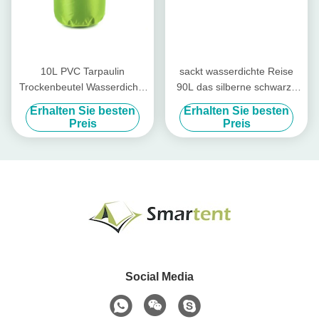
10L PVC Tarpaulin
sackt wasserdichte Reise
Trockenbeutel Wasserdichte
90L das silberne schwarze
Taschen Kajakfahren
Reise-Seesack-Kampieren
Erhalten Sie besten
Erhalten Sie besten
Kanufahren Schwimmen
ein
Preis
Preis
Tauchen
Social Media