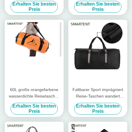
Wasserdicht Beschichtet
Strand Rafting Überbord
Erhalten Sie besten
Erhalten Sie besten
Polyester Oxford Fass
Wasserdichte Rohrtasche
Preis
Preis
Reisetaschen
Leichtgewicht 5L - 30L mit
Gurt
60L große orangefarbene
Faltbarer Sport imprägniert
wasserdichte Reisetaschen
Reise-Taschen wandert
600D Sport Tasche
Riss-beständiges Nylon
Erhalten Sie besten
Erhalten Sie besten
Hangbag
Preis
Preis