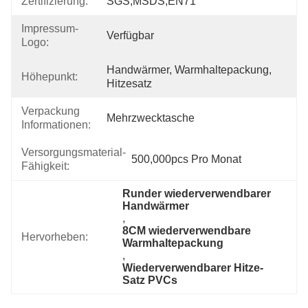
Zertifizierung:
SGS,MSDS,EN71
Impressum-
Verfügbar
Logo:
Handwärmer, Warmhaltepackung, 
Höhepunkt:
Hitzesatz
Verpackung
Mehrzwecktasche
Informationen:
Versorgungsmaterial-
500,000pcs Pro Monat
Fähigkeit:
Runder wiederverwendbarer 
Handwärmer
, 
8CM wiederverwendbare 
Hervorheben:
Warmhaltepackung
, 
Wiederverwendbarer Hitze-
Satz PVCs