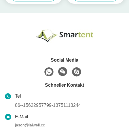
Einstellbares Camping für
kundenspezifische kühle
Campingzubehör
Social Media
Schneller Kontakt
Tel
86--15622957799-13751113244
E-Mail
jason@laiwell.cc