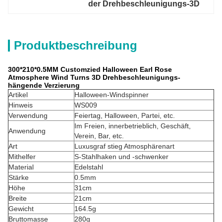
der Drehbeschleunigungs-3D
Produktbeschreibung
300*210*0.5MM Customzied Halloween Earl Rose
Atmosphere Wind Turns 3D Drehbeschleunigungs-
hängende Verzierung
Artikel
Halloween-Windspinner
Hinweis
WS009
Verwendung
Feiertag, Halloween, Partei, etc.
Im Freien, innerbetrieblich, Geschäft,
Anwendung
Verein, Bar, etc.
Art
Luxusgraf stieg Atmosphärenart
Mithelfer
S-Stahlhaken und -schwenker
Material
Edelstahl
Stärke
0.5mm
Höhe
31cm
Breite
21cm
Gewicht
164.5g
Bruttomasse
280g