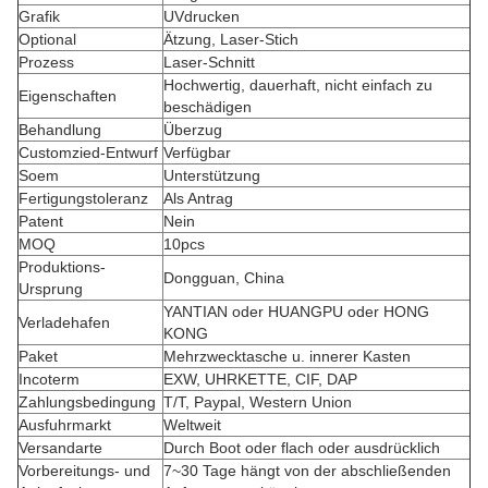
Grafik
UVdrucken
Optional
Ätzung, Laser-Stich
Prozess
Laser-Schnitt
Hochwertig, dauerhaft, nicht einfach zu
Eigenschaften
beschädigen
Behandlung
Überzug
Customzied-Entwurf
Verfügbar
Soem
Unterstützung
Fertigungstoleranz
Als Antrag
Patent
Nein
MOQ
10pcs
Produktions-
Dongguan, China
Ursprung
YANTIAN oder HUANGPU oder HONG
Verladehafen
KONG
Paket
Mehrzwecktasche u. innerer Kasten
Incoterm
EXW, UHRKETTE, CIF, DAP
Zahlungsbedingung
T/T, Paypal, Western Union
Ausfuhrmarkt
Weltweit
Versandarte
Durch Boot oder flach oder ausdrücklich
Vorbereitungs- und
7~30 Tage hängt von der abschließenden