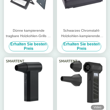
Dünne kampierende
Schwarzes Chromstahl-
tragbare Holzkohlen-Grills im
Holzkohlen-kampierenden
Freien Chromstahl faltbare
Grill-Grill Mini Foldable
Erhalten Sie besten
Erhalten Sie besten
45X30X30cm
86X33.5X43cm
Preis
Preis
Video