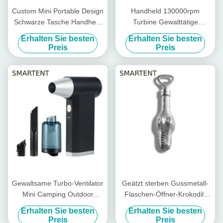
Custom Mini Portable Design
Handheld 130000rpm
Schwarze Tasche Handheld
Turbine Gewalttätige
Gewaltsame Turbo Ventilator
Ventilator
Erhalten Sie besten
Erhalten Sie besten
Ultimate Kühllösung für
Preis
Preis
kundenspezifische
Bedürfnisse
Gewaltsame Turbo-Ventilator
Geätzt sterben Gussmetall-
Mini Camping Outdoor
Flaschen-Öffner-Krokodil-
Handheld
Flaschen-Öffner 165*40MM
Erhalten Sie besten
Erhalten Sie besten
Hochgeschwindigkeitsstaubentfernung
Preis
Preis