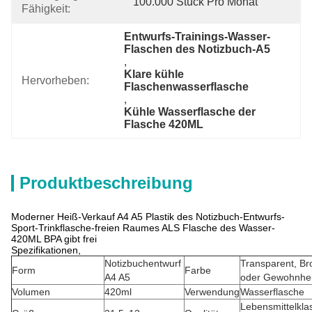
100.000 Stück Pro Monat
Fähigkeit:
Entwurfs-Trainings-Wasser-
Flaschen des Notizbuch-A5
, 
Klare kühle 
Hervorheben:
Flaschenwasserflasche
, 
Kühle Wasserflasche der 
Flasche 420ML
Produktbeschreibung
Moderner Heiß-Verkauf A4 A5 Plastik des Notizbuch-Entwurfs-
Sport-Trinkflasche-freien Raumes ALS Flasche des Wasser-
420ML BPA gibt frei
Spezifikationen,
Notizbuchentwurf
Transparent, B
Form
Farbe
A4 A5
oder Gewohnhei
Volumen
420ml
Verwendung
Wasserflasche
Lebensmittelkla