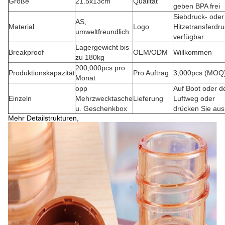
Größe
21.5x13cm
Qualität
geben BPA frei
Siebdruck- oder
AS,
Material
Logo
Hitzetransferdr
umweltfreundlich
verfügbar
Lagergewicht bis
Breakproof
OEM/ODM
Willkommen
zu 180kg
200,000pcs pro
Produktionskapazität
Pro Auftrag
3,000pcs (MOQ
Monat
opp
Auf Boot oder 
Einzeln
Mehrzwecktasche
Lieferung
Luftweg oder
u. Geschenkbox
drücken Sie aus
Mehr Detailstrukturen,